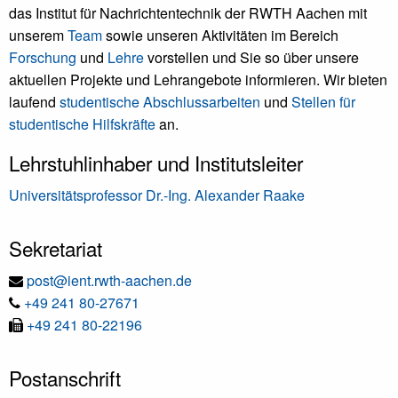
das Institut für Nachrichtentechnik der RWTH Aachen mit
unserem
Team
sowie unseren Aktivitäten im Bereich
Forschung
und
Lehre
vorstellen und Sie so über unsere
aktuellen Projekte und Lehrangebote informieren. Wir bieten
laufend
studentische Abschlussarbeiten
und
Stellen für
studentische Hilfskräfte
an.
Lehrstuhlinhaber und Institutsleiter
Universitätsprofessor Dr.-Ing. Alexander Raake
Sekretariat
E-
post@ient.rwth-aachen.de
Tel
Mail
+49 241 80-27671
Fax
+49 241 80-22196
Postanschrift